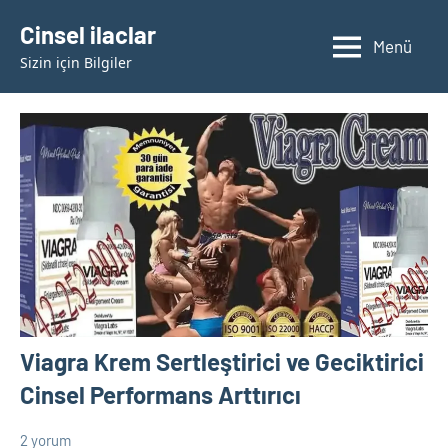
İçeriğe
Cinsel ilaclar
geç
Menü
Sizin için Bilgiler
Viagra Krem Sertleştirici ve Geciktirici
Cinsel Performans Arttırıcı
2 yorum