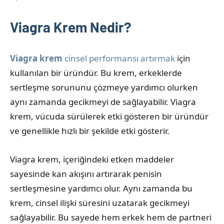
13
admin
Cinsel
Haziran
Ürün
Viagra Krem Nedir?
2025
Bilgileri
Viagra krem
cinsel performansı artırmak
için
kullanılan bir üründür. Bu krem, erkeklerde
sertleşme sorununu çözmeye yardımcı olurken
aynı zamanda gecikmeyi de sağlayabilir. Viagra
krem, vücuda sürülerek etki gösteren bir üründür
ve genellikle hızlı bir şekilde etki gösterir.
Viagra krem, içeriğindeki etken maddeler
sayesinde kan akışını artırarak penisin
sertleşmesine yardımcı olur. Aynı zamanda bu
krem, cinsel ilişki süresini uzatarak gecikmeyi
sağlayabilir. Bu sayede hem erkek hem de partneri