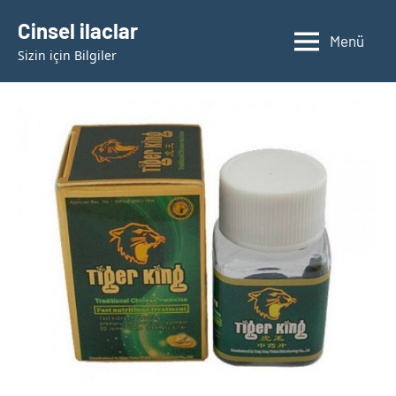
İçeriğe
Cinsel ilaclar
geç
Menü
Sizin için Bilgiler