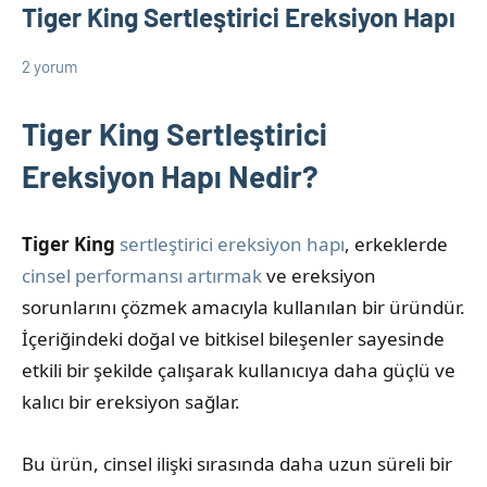
Tiger King Sertleştirici Ereksiyon Hapı
2 yorum
31
admin
Cinsel
Mayıs
Ürün
Tiger King Sertleştirici
2025
Bilgileri
Ereksiyon Hapı Nedir?
Tiger King
sertleştirici ereksiyon hapı
, erkeklerde
cinsel performansı artırmak
ve ereksiyon
sorunlarını çözmek amacıyla kullanılan bir üründür.
İçeriğindeki doğal ve bitkisel bileşenler sayesinde
etkili bir şekilde çalışarak kullanıcıya daha güçlü ve
kalıcı bir ereksiyon sağlar.
Bu ürün, cinsel ilişki sırasında daha uzun süreli bir