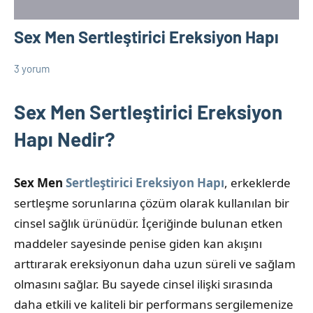
Sex Men Sertleştirici Ereksiyon Hapı
3 yorum
13
admin
Cinsel
Mayıs
Ürün
Sex Men Sertleştirici Ereksiyon
2025
Bilgileri
Hapı Nedir?
Sex Men
Sertleştirici Ereksiyon Hapı
, erkeklerde
sertleşme sorunlarına çözüm olarak kullanılan bir
cinsel sağlık ürünüdür. İçeriğinde bulunan etken
maddeler sayesinde penise giden kan akışını
arttırarak ereksiyonun daha uzun süreli ve sağlam
olmasını sağlar. Bu sayede cinsel ilişki sırasında
daha etkili ve kaliteli bir performans sergilemenize