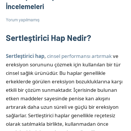
İncelemeleri
Yorum yapılmamış
11
admin
Cinsel
Mayıs
Ürün
Sertleştirici Hap Nedir?
2025
Bilgileri
Sertleştirici hap
,
cinsel performansı artırmak
ve
ereksiyon sorununu çözmek için kullanılan bir tür
cinsel sağlık ürünüdür. Bu haplar genellikle
erkeklerde görülen ereksiyon bozukluklarına karşı
etkili bir çözüm sunmaktadır. İçerisinde bulunan
etken maddeler sayesinde penise kan akışını
artırarak daha uzun süreli ve güçlü bir ereksiyon
sağlarlar. Sertleştirici haplar genellikle reçetesiz
olarak satılmakla birlikte, kullanmadan önce