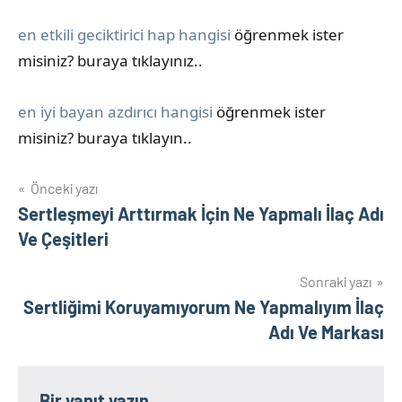
en etkili geciktirici hap hangisi
öğrenmek ister
misiniz? buraya tıklayınız..
en iyi bayan azdırıcı hangisi
öğrenmek ister
misiniz? buraya tıklayın..
Yazı
Önceki yazı
Sertleşmeyi Arttırmak İçin Ne Yapmalı İlaç Adı
gezinmesi
Ve Çeşitleri
Sonraki yazı
Sertliğimi Koruyamıyorum Ne Yapmalıyım İlaç
Adı Ve Markası
Bir yanıt yazın