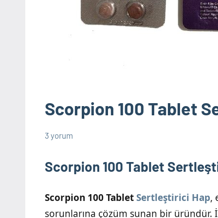
Scorpion 100 Tablet Se
3 yorum
8
admin
Cinsel
Mayıs
Ürün
Scorpion 100 Tablet Sertleşt
2025
Bilgileri
Scorpion 100 Tablet
Sertleştirici Hap
,
sorunlarına çözüm sunan bir üründür. 