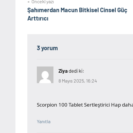
Yazı
Önceki yazı
Şahımerdan Macun Bitkisel Cinsel Güç
gezinmesi
Arttırıcı
3 yorum
Ziya
dedi ki:
8 Mayıs 2025, 16:24
Scorpion 100 Tablet Sertleştirici Hap dah
Yanıtla