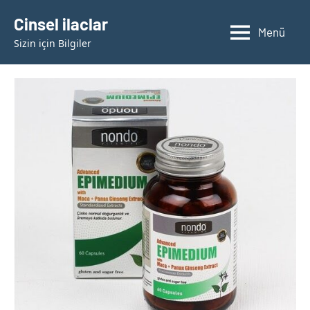
İçeriğe
Cinsel ilaclar
geç
Menü
Sizin için Bilgiler