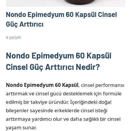
Nondo Epimedyum 60 Kapsül Cinsel
Güç Arttırıcı
4 yorum
18
admin
Cinsel
Nisan
Ürün
Nondo Epimedyum 60 Kapsül
2025
Bilgileri
Cinsel Güç Arttırıcı Nedir?
Nondo Epimedyum 60 Kapsül
, cinsel performansı
arttırmak ve cinsel gücü desteklemek için formüle
edilmiş bir takviye üründür. İçeriğindeki doğal
bileşenler sayesinde erkeklerde cinsel isteği
arttırmaya yardımcı olur ve daha sağlıklı bir cinsel
yaşam sunar.