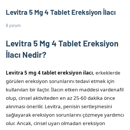
Levitra 5 Mg 4 Tablet Ereksiyon İlacı
8 yorum
1
admin
Cinsel
Nisan
Ürün
Levitra 5 Mg 4 Tablet Ereksiyon
2025
Bilgileri
İlacı Nedir?
Levitra 5 mg 4 tablet ereksiyon ilacı
, erkeklerde
görülen ereksiyon sorunlarını tedavi etmek için
kullanılan bir ilaçtır. İlacın etken maddesi vardenafil
olup, cinsel aktiviteden en az 25-60 dakika önce
alınması önerilir. Levitra, penisin sertleşmesini
sağlayarak ereksiyon sorunlarını çözmeye yardımcı
olur. Ancak, cinsel uyarı olmadan ereksiyon