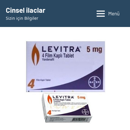
İçeriğe
Cinsel ilaclar
geç
Menü
Sizin için Bilgiler