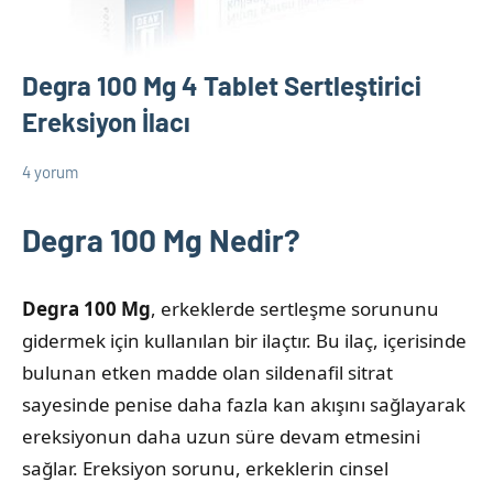
Degra 100 Mg 4 Tablet Sertleştirici
Ereksiyon İlacı
4 yorum
17
admin
Cinsel
Şubat
Ürün
Degra 100 Mg Nedir?
2025
Bilgileri
Degra 100 Mg
, erkeklerde sertleşme sorununu
gidermek için kullanılan bir ilaçtır. Bu ilaç, içerisinde
bulunan etken madde olan sildenafil sitrat
sayesinde penise daha fazla kan akışını sağlayarak
ereksiyonun daha uzun süre devam etmesini
sağlar. Ereksiyon sorunu, erkeklerin cinsel