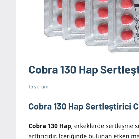
Cobra 130 Hap Sertleşti
15 yorum
10
admin
Cinsel
Şubat
Ürün
Cobra 130 Hap Sertleştirici C
2025
Bilgileri
Cobra 130 Hap
, erkeklerde sertleşme 
arttırıcıdır. İçeriğinde bulunan etken 