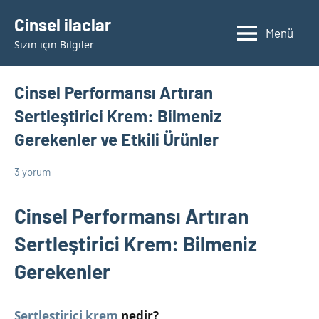
İçeriğe
Cinsel ilaclar
geç
Menü
Sizin için Bilgiler
Cinsel Performansı Artıran
Sertleştirici Krem: Bilmeniz
Gerekenler ve Etkili Ürünler
3 yorum
7
admin
Cinsel
Ağustos
Ürün
Cinsel Performansı Artıran
2025
Bilgileri
Sertleştirici Krem: Bilmeniz
Gerekenler
Sertleştirici krem
nedir?